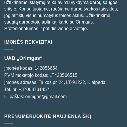
užtikriname įstatymų reikalavimų vykdymą darbų saugos
srityje. Konsultuojame, ruošiame darbo tvarkos taisykles,
jog atitiktų visus numatytus teisės aktus. Užtikrinkime
saugią darbuotojų aplinką, kartu su Orimgas.
Profesionalumas ir patirtis vienoje vietoje.
ĮMONĖS REKVIZITAI
UAB „Orimgas“
Įmonės kodas: 142056654
PVM mokėtojo kodas: LT420566515
Įmonės adresas: Taikos pr. 24, LT-91222, Klaipėda
Tel. nr:
+37068731457
El.paštas:
orimgas@gmail.com
PRENUMERUOKITE NAUJIENLAIŠKĮ