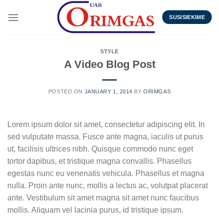
Skip
to
SUSISIEKIME
content
STYLE
A Video Blog Post
POSTED ON
JANUARY 1, 2014
BY
ORIMGAS
Lorem ipsum dolor sit amet, consectetur adipiscing elit. In
sed vulputate massa. Fusce ante magna, iaculis ut purus
ut, facilisis ultrices nibh. Quisque commodo nunc eget
tortor dapibus, et tristique magna convallis. Phasellus
egestas nunc eu venenatis vehicula. Phasellus et magna
nulla. Proin ante nunc, mollis a lectus ac, volutpat placerat
ante. Vestibulum sit amet magna sit amet nunc faucibus
mollis. Aliquam vel lacinia purus, id tristique ipsum.