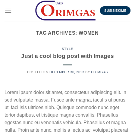
Skip
to
SUSISIEKIME
content
TAG ARCHIVES:
WOMEN
STYLE
Just a cool blog post with Images
POSTED ON
DECEMBER 30, 2013
BY
ORIMGAS
Lorem ipsum dolor sit amet, consectetur adipiscing elit. In
sed vulputate massa. Fusce ante magna, iaculis ut purus
ut, facilisis ultrices nibh. Quisque commodo nunc eget
tortor dapibus, et tristique magna convallis. Phasellus
egestas nunc eu venenatis vehicula. Phasellus et magna
nulla. Proin ante nunc, mollis a lectus ac, volutpat placerat