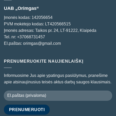
UAB „Orimgas“
Įmonės kodas: 142056654
PVM mokėtojo kodas: LT420566515
Įmonės adresas: Taikos pr. 24, LT-91222, Klaipėda
Tel. nr:
+37068731457
El.paštas:
orimgas@gmail.com
PRENUMERUOKITE NAUJIENLAIŠKĮ
Informuosime Jus apie ypatingus pasiūlymus, pranešime
apie atsinaujinusius teisės aktus darbų saugos klausimais.