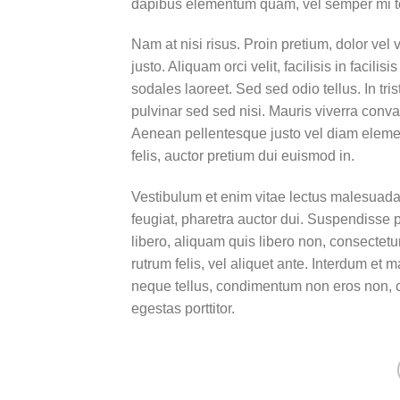
dapibus elementum quam, vel semper mi 
Nam at nisi risus. Proin pretium, dolor vel v
justo. Aliquam orci velit, facilisis in facil
sodales laoreet. Sed sed odio tellus. In tri
pulvinar sed sed nisi. Mauris viverra conval
Aenean pellentesque justo vel diam elemen
felis, auctor pretium dui euismod in.
Vestibulum et enim vitae lectus malesuada 
feugiat, pharetra auctor dui. Suspendisse 
libero, aliquam quis libero non, consectet
rutrum felis, vel aliquet ante. Interdum e
neque tellus, condimentum non eros non, c
egestas porttitor.