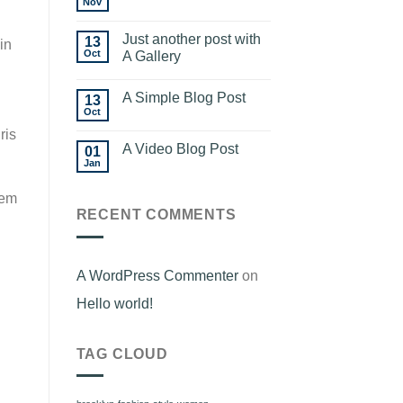
Nov
Just another post with
13
in
Oct
A Gallery
A Simple Blog Post
13
Oct
ris
A Video Blog Post
01
Jan
rem
RECENT COMMENTS
A WordPress Commenter
on
Hello world!
TAG CLOUD