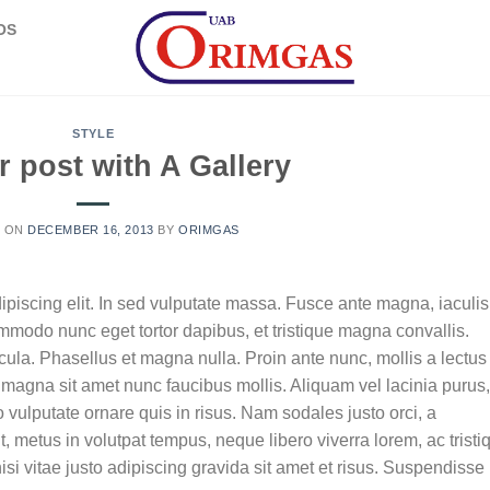
OS
STYLE
 post with A Gallery
D ON
DECEMBER 16, 2013
BY
ORIMGAS
ipiscing elit. In sed vulputate massa. Fusce ante magna, iaculis
commodo nunc eget tortor dapibus, et tristique magna convallis.
la. Phasellus et magna nulla. Proin ante nunc, mollis a lectus
 magna sit amet nunc faucibus mollis. Aliquam vel lacinia purus,
o vulputate ornare quis in risus. Nam sodales justo orci, a
t, metus in volutpat tempus, neque libero viverra lorem, ac tristi
 vitae justo adipiscing gravida sit amet et risus. Suspendisse