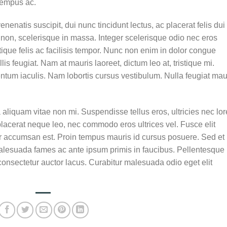
tempus ac.
enenatis suscipit, dui nunc tincidunt lectus, ac placerat felis dui 
isis non, scelerisque in massa. Integer scelerisque odio nec eros
stique felis ac facilisis tempor. Nunc non enim in dolor congue
lis feugiat. Nam at mauris laoreet, dictum leo at, tristique mi.
tum iaculis. Nam lobortis cursus vestibulum. Nulla feugiat mau
aliquam vitae non mi. Suspendisse tellus eros, ultricies nec lo
placerat neque leo, nec commodo eros ultrices vel. Fusce elit
ur accumsan est. Proin tempus mauris id cursus posuere. Sed et
t malesuada fames ac ante ipsum primis in faucibus. Pellentesque
onsectetur auctor lacus. Curabitur malesuada odio eget elit