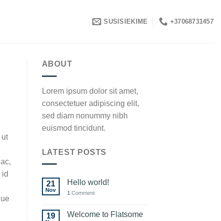
SUSISIEKIME
+37068731457
ABOUT
Lorem ipsum dolor sit amet,
consectetuer adipiscing elit,
sed diam nonummy nibh
euismod tincidunt.
 ut
LATEST POSTS
 ac,
 id
Hello world!
21
Nov
1
Comment
que
Welcome to Flatsome
19