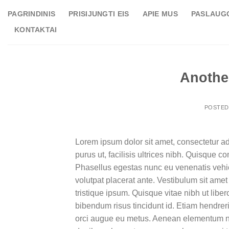
Skip
PAGRINDINIS
PRISIJUNGTI EIS
APIE MUS
PASLAUG
to
KONTAKTAI
content
Another
POSTE
Lorem ipsum dolor sit amet, consectetur ad
purus ut, facilisis ultrices nibh. Quisque 
Phasellus egestas nunc eu venenatis vehicu
volutpat placerat ante. Vestibulum sit amet
tristique ipsum. Quisque vitae nibh ut liber
bibendum risus tincidunt id. Etiam hendreri
orci augue eu metus. Aenean elementum nisi