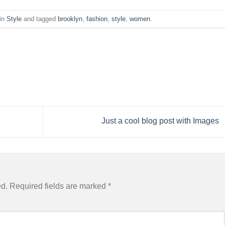
 in
Style
and tagged
brooklyn
,
fashion
,
style
,
women
.
Just a cool blog post with Images
ed.
Required fields are marked
*