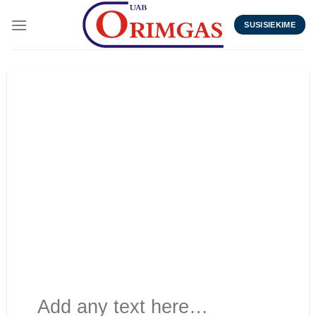
Skip
to
SUSISIEKIME
content
Add any text here…