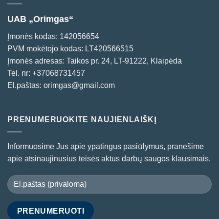
UAB „Orimgas“
Įmonės kodas: 142056654
PVM mokėtojo kodas: LT420566515
Įmonės adresas: Taikos pr. 24, LT-91222, Klaipėda
Tel. nr:
+37068731457
El.paštas:
orimgas@gmail.com
PRENUMERUOKITE NAUJIENLAIŠKĮ
Informuosime Jus apie ypatingus pasiūlymus, pranešime
apie atsinaujinusius teisės aktus darbų saugos klausimais.