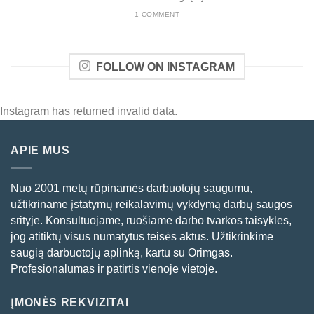
1 COMMENT
FOLLOW ON INSTAGRAM
Instagram has returned invalid data.
APIE MUS
Nuo 2001 metų rūpinamės darbuotojų saugumu,
užtikriname įstatymų reikalavimų vykdymą darbų saugos
srityje. Konsultuojame, ruošiame darbo tvarkos taisykles,
jog atitiktų visus numatytus teisės aktus. Užtikrinkime
saugią darbuotojų aplinką, kartu su Orimgas.
Profesionalumas ir patirtis vienoje vietoje.
ĮMONĖS REKVIZITAI